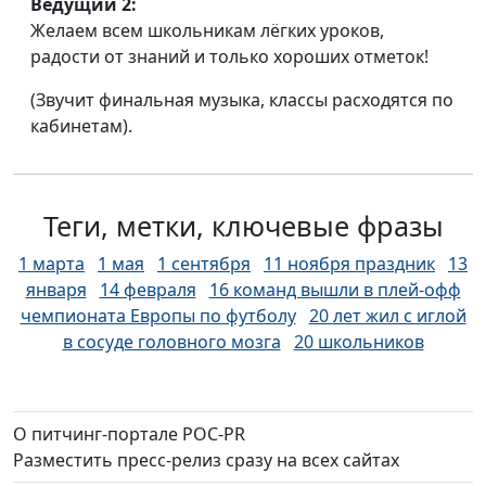
Ведущий 2:
Желаем всем школьникам лёгких уроков,
радости от знаний и только хороших отметок!
(Звучит финальная музыка, классы расходятся по
кабинетам).
Теги, метки, ключевые фразы
1 марта
1 мая
1 сентября
11 ноября праздник
13
января
14 февраля
16 команд вышли в плей-офф
чемпионата Европы по футболу
20 лет жил с иглой
в сосуде головного мозга
20 школьников
пострадали
23 Февраля
24 года лишения
свободы
250 млн лет
3D-печать
3G
5 видов
налоговых вычетов
5G
7 ноября праздник
8
О питчинг-портале РОС-PR
июля
8 марта
800-летний гриб
9 мая
А
Разместить пресс-релиз сразу на всех сайтах
(H3N2)
Абдоллахиан
Абхазия
абхазское